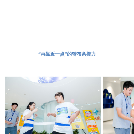
“再靠近一点”的转布条接力