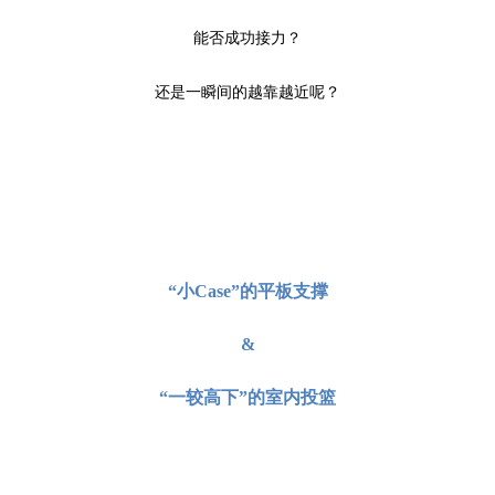
能否成功接力？
还是一瞬间的越靠越近呢？
“小Case”的平板支撑
&
“一较高下”的室内投篮