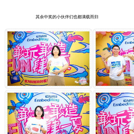
其余中奖的小伙伴们也都满载而归