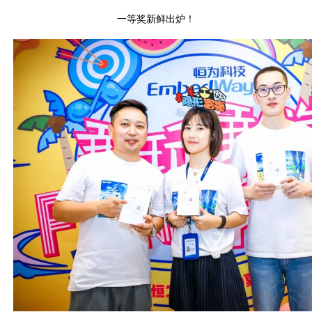
一等奖新鲜出炉！