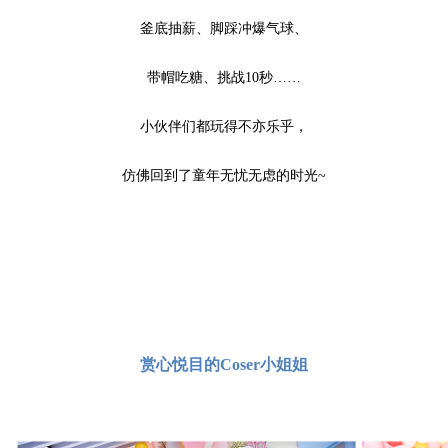
釜底抽薪、脚踩冲爆气球、
带帽吃糖、挑战10秒……
小伙伴们都玩得不亦乐乎，
仿佛回到了童年无忧无虑的时光~
赏心悦目的Coser小姐姐