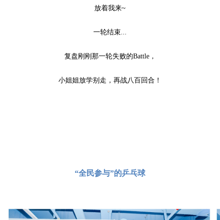
放着我来~
一轮结束...
复盘刚刚那一轮失败的Battle，
小姐姐放学别走，再战八百回合！
“全民参与”的乒乓球