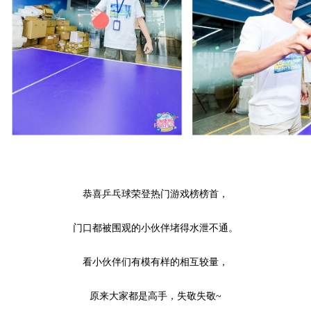
恭喜乒乓球荣登热门游戏榜榜首，
门口都被围观的小伙伴堵得水泄不通。
看小伙伴们有模有样的相互较量，
原来大家都是高手，失敬失敬~