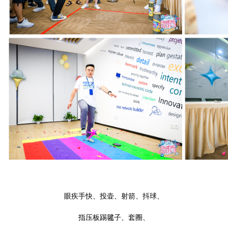
眼疾手快、投壶、射箭、抖球、
指压板踢毽子、套圈、