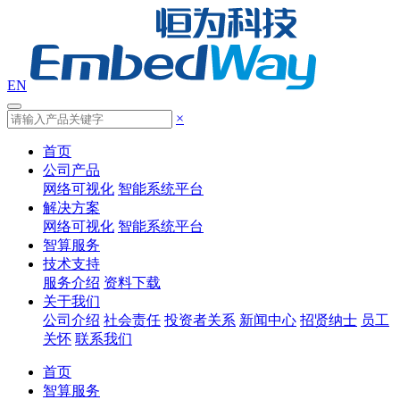
EN
×
首页
公司产品
网络可视化
智能系统平台
解决方案
网络可视化
智能系统平台
智算服务
技术支持
服务介绍
资料下载
关于我们
公司介绍
社会责任
投资者关系
新闻中心
招贤纳士
员工
关怀
联系我们
首页
智算服务