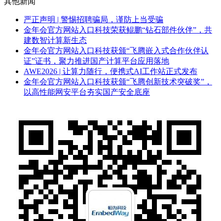
其他新闻
严正声明 | 警惕招聘骗局，谨防上当受骗
金年会官方网站入口科技荣获鲲鹏“钻石部件伙伴”，共
建数智计算新生态
金年会官方网站入口科技获颁“飞腾嵌入式合作伙伴认
证”证书，聚力推进国产计算平台应用落地
AWE2026 | 让算力随行，便携式AI工作站正式发布
金年会官方网站入口科技获颁“飞腾创新技术突破奖”，
以高性能网安平台夯实国产安全底座