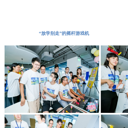
“放学别走”的摇杆游戏机