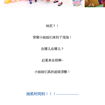
纳尼？！
荣耀小姐姐们来到了现场！
在哪儿在哪儿？
赶紧来合照啊~
小姐姐们真的超级漂酿！
抽奖时间到！！！——————